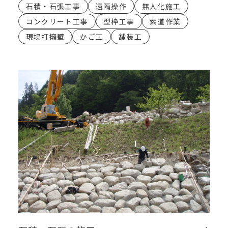
石積・石張工事
遠隔操作
無人化施工
コンクリート工事
型枠工事
索道作業
現場打擁壁
かご工
舗装工