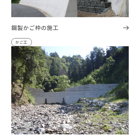
鋼製かご枠の施工
かご工