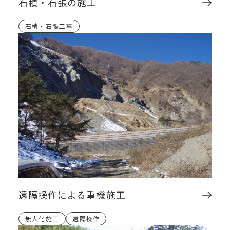
石積・石張の施工
石積・石張工事
遠隔操作による重機施工
無人化施工
遠隔操作